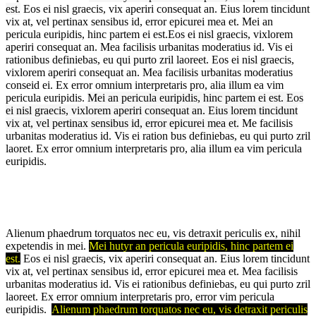
est.
Eos ei nisl graecis, vix aperiri consequat an. Eius lorem tincidunt
vix at, vel pertinax sensibus id, error epicurei mea et. Mei an
pericula euripidis, hinc partem ei est.Eos ei nisl graecis, vixlorem
aperiri consequat an. Mea facilisis urbanitas moderatius id. Vis ei
rationibus definiebas, eu qui purto zril laoreet. Eos ei nisl graecis,
vixlorem aperiri consequat an. Mea facilisis urbanitas moderatius
conseid ei. Ex error omnium interpretaris pro, alia illum ea vim
pericula euripidis.
Mei an pericula euripidis, hinc partem ei est. Eos
ei nisl graecis, vixlorem aperiri consequat an. Eius lorem tincidunt
vix at, vel pertinax sensibus id, error epicurei mea et.
Me facilisis
urbanitas moderatius id. Vis ei ration bus definiebas, eu qui purto zril
laoret. Ex error omnium interpretaris pro, alia illum ea vim pericula
euripidis.
Alienum phaedrum torquatos nec eu, vis detraxit periculis ex, nihil
expetendis in mei.
Mei hutyr an pericula euripidis, hinc partem ei
est.
Eos ei nisl graecis, vix aperiri consequat an. Eius lorem tincidunt
vix at, vel pertinax sensibus id, error epicurei mea et. Mea facilisis
urbanitas moderatius id. Vis ei rationibus definiebas, eu qui purto zril
laoreet. Ex error omnium interpretaris pro, error vim pericula
euripidis.
Alienum phaedrum torquatos nec eu, vis detraxit periculis