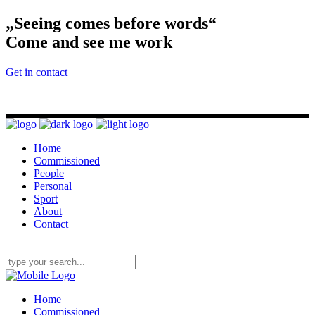
„Seeing comes before words“
Come and see me work
Get in contact
Home
Commissioned
People
Personal
Sport
About
Contact
Home
Commissioned