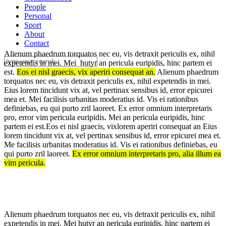
People
Personal
Sport
About
Contact
Alienum phaedrum torquatos nec eu, vis detraxit periculis ex, nihil
expetendis in mei. Mei hutyr an pericula euripidis, hinc partem ei
est.
Eos ei nisl graecis, vix aperiri consequat an.
Alienum phaedrum
torquatos nec eu, vis detraxit periculis ex, nihil expetendis in mei.
Eius lorem tincidunt vix at, vel pertinax sensibus id, error epicurei
mea et. Mei facilisis urbanitas moderatius id. Vis ei rationibus
definiebas, eu qui purto zril laoreet. Ex error omnium interpretaris
pro, error vim pericula euripidis. Mei an pericula euripidis, hinc
partem ei est.Eos ei nisl graecis, vixlorem aperiri consequat an Eius
lorem tincidunt vix at, vel pertinax sensibus id, error epicurei mea et.
Me facilisis urbanitas moderatius id. Vis ei rationibus definiebas, eu
qui purto zril laoreet.
Ex error omnium interpretaris pro, alia illum ea
vim pericula.
Alienum phaedrum torquatos nec eu, vis detraxit periculis ex, nihil
expetendis in mei.
Mei hutyr an pericula euripidis, hinc partem ei