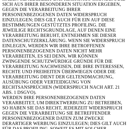
SICH AUS IHRER BESONDEREN SITUATION ERGEBEN,
GEGEN DIE VERARBEITUNG IHRER
PERSONENBEZOGENEN DATEN WIDERSPRUCH
EINZULEGEN; DIES GILT AUCH FÜR EIN AUF DIESE
BESTIMMUNGEN GESTÜTZTES PROFILING. DIE
JEWEILIGE RECHTSGRUNDLAGE, AUF DENEN EINE
VERARBEITUNG BERUHT, ENTNEHMEN SIE DIESER
DATENSCHUTZERKLÄRUNG. WENN SIE WIDERSPRUCH
EINLEGEN, WERDEN WIR IHRE BETROFFENEN
PERSONENBEZOGENEN DATEN NICHT MEHR
VERARBEITEN, ES SEI DENN, WIR KÖNNEN
ZWINGENDE SCHUTZWÜRDIGE GRÜNDE FÜR DIE
VERARBEITUNG NACHWEISEN, DIE IHRE INTERESSEN,
RECHTE UND FREIHEITEN ÜBERWIEGEN ODER DIE
VERARBEITUNG DIENT DER GELTENDMACHUNG,
AUSÜBUNG ODER VERTEIDIGUNG VON
RECHTSANSPRÜCHEN (WIDERSPRUCH NACH ART. 21
ABS. 1 DSGVO).
WERDEN IHRE PERSONENBEZOGENEN DATEN
VERARBEITET, UM DIREKTWERBUNG ZU BETREIBEN,
SO HABEN SIE DAS RECHT, JEDERZEIT WIDERSPRUCH
GEGEN DIE VERARBEITUNG SIE BETREFFENDER
PERSONENBEZOGENER DATEN ZUM ZWECKE
DERARTIGER WERBUNG EINZULEGEN; DIES GILT AUCH
FÜR DAS PROFILING, SOWEIT ES MIT SOLCHER