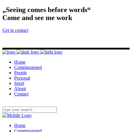
„Seeing comes before words“
Come and see me work
Get in contact
Home
Commissioned
People
Personal
Sport
About
Contact
Home
Commissioned