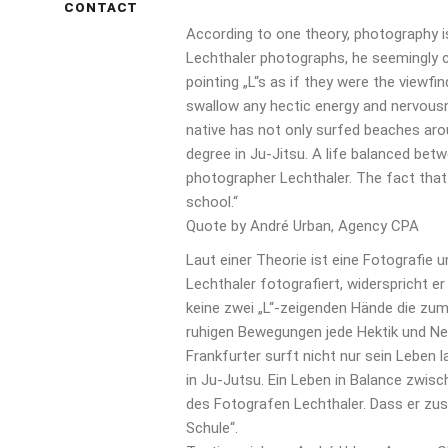
CONTACT
According to one theory, photography is
Lechthaler photographs, he seemingly c
pointing „L“s as if they were the viewfin
swallow any hectic energy and nervous
native has not only surfed beaches aroun
degree in Ju-Jitsu.
A life balanced bet
photographer Lechthaler.
The fact that
school.“
Quote by André Urban, Agency CPA
Laut einer Theorie ist eine Fotografie
Lechthaler fotografiert, widerspricht er
keine zwei „L“-zeigenden Hände die zum
ruhigen Bewegungen jede Hektik und Ner
Frankfurter surft nicht nur sein Leben 
in Ju-Jutsu. Ein Leben in Balance zwisc
des Fotografen Lechthaler. Dass er zus
Schule“.